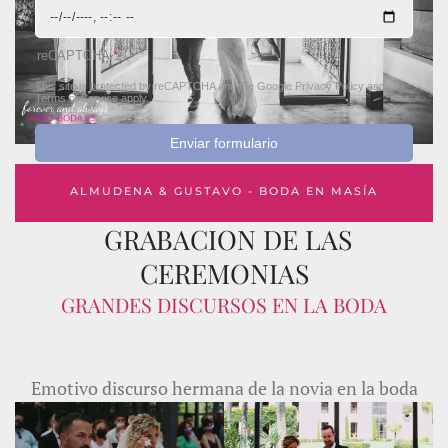
reCAPTCHA
*
This site is protected by reCAPTCHA and the Google
Privacy Policy
and
Terms of Service
apply.
Enviar formulario
ALMUDENA & GUSTAVO - BODA EN MASÍA
GRABACION DE LAS
NIÑEROLA
CEREMONIAS
GRANDES DISCURSOS EN LA BODA
Emotivo discurso hermana de la novia en la boda