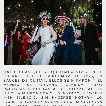
HAY FECHAS QUE SE QUEDAN A VIVIR EN EL
CUERPO. EL 13 DE SEPTIEMBRE DE 2023, EN
SAUCES DE OLIMAR, ELLOS SE MIRARON Y EL
MUNDO SE ORDENÓ. CLARISA PUSO
PALABRAS SENCILLAS A LO ENORME, ALTIUS
HILÓ LA MÚSICA COMO UN ABRAZO, Y JOSEMI
—EN SILENCIO, SIN HACERSE NOTAR— LO
FACILITÓ TODO PARA QUE SOLO IMPORTARAN
SUS MANOS ENTRELAZADAS. ELLA CONFIÓ EN