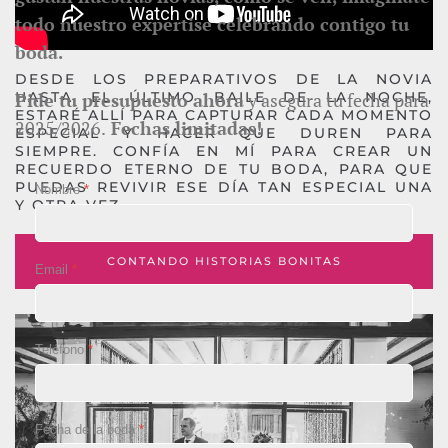
todo nuestro expertise celebrando contigo tu
boda.
DESDE LOS PREPARATIVOS DE LA NOVIA
HASTA EL ÚLTIMO BAILE DE LA NOCHE,
Pide tu presupuesto ahora
y asegura tu fecha para
ESTARÉ ALLÍ PARA CAPTURAR CADA MOMENTO
2025/2026.
Fechas limitadas!
ESPECIAL Y HACER QUE DUREN PARA
SIEMPRE. CONFÍA EN MÍ PARA CREAR UN
RECUERDO ETERNO DE TU BODA, PARA QUE
PUEDAS REVIVIR ESE DÍA TAN ESPECIAL UNA
Nombre
*
Y OTRA VEZ.
CONTANDO HISTORIAS BONITAS
Email
*
Teléfono
*
Fecha de la boda
*