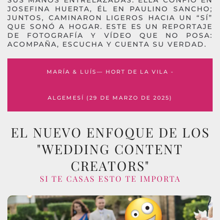
JOSEFINA HUERTA, ÉL EN PAULINO SANCHO;
JUNTOS, CAMINARON LIGEROS HACIA UN “SÍ”
QUE SONÓ A HOGAR. ESTE ES UN REPORTAJE
DE FOTOGRAFÍA Y VÍDEO QUE NO POSA:
ACOMPAÑA, ESCUCHA Y CUENTA SU VERDAD.
MARÍA & LUÍS— HORT DE LA VILA -
ALGEMESÍ (29 DE MARZO DE 2025)
EL NUEVO ENFOQUE DE LOS
"WEDDING CONTENT
CREATORS"
SI TE CASAS ESTO TE IMPORTA