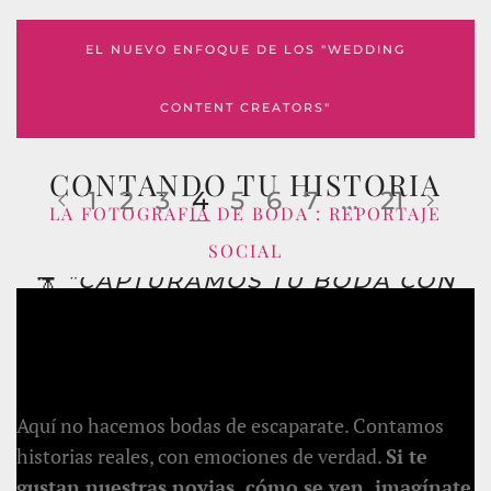
EL NUEVO ENFOQUE DE LOS "WEDDING
CONTENT CREATORS"
CONTANDO TU HISTORIA
1
2
3
4
5
6
7
…
21
LA FOTOGRAFÍA DE BODA : REPORTAJE
SOCIAL
🎥
"CAPTURAMOS TU BODA CON
LA MAGIA DEL CINE. CADA
MOMENTO, CADA EMOCIÓN, EN
UN RECUERDO ETERNO."
Aquí no hacemos bodas de escaparate. Contamos
historias reales, con emociones de verdad.
Si te
gustan nuestras novias, cómo se ven, imagínate