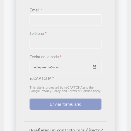
Email
*
Teléfono
*
Fecha de la boda
*
reCAPTCHA
*
This site is protected by reCAPTCHA and the
Google
Privacy Policy
and
Terms of Service
apply.
Enviar formulario
¿Prefieres un contacto más directo?