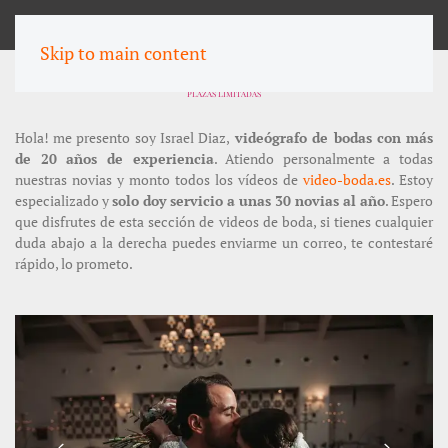
MENU
Skip to main content
DIARIO DE BODA EN VALENCIA
PLAZAS LIMITADAS
Hola! me presento soy Israel Diaz,
videógrafo de bodas con más
de 20 años de experiencia
. Atiendo personalmente a todas
nuestras novias y monto todos los vídeos de
video-boda.es
. Estoy
especializado y
solo doy servicio a unas 30 novias al año
. Espero
que disfrutes de esta sección de videos de boda, si tienes cualquier
duda abajo a la derecha puedes enviarme un correo, te contestaré
rápido, lo prometo.