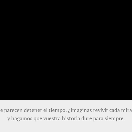
ue parecen detener el tiempo. ¿Imaginas revivir cada mi
y hagamos que vuestra historia dure para siempre.