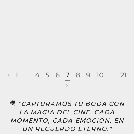
1
…
4
5
6
7
8
9
10
…
21
🎥
"CAPTURAMOS TU BODA CON
LA MAGIA DEL CINE. CADA
MOMENTO, CADA EMOCIÓN, EN
UN RECUERDO ETERNO."