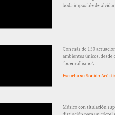
boda imposible de olvidar
Con más de 150 actuacione
ambientes únicos, desde 
"buenrollismo".
Escucha su Sonido Acúst
Músico con titulación supe
distinción para un cóctel