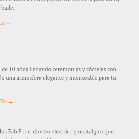
 baile.
sta →
 de 10 años llenando ceremonias y cócteles con
ndo una atmósfera elegante y memorable para tu
ofón →
os Fab Four: directo eléctrico y nostálgico que