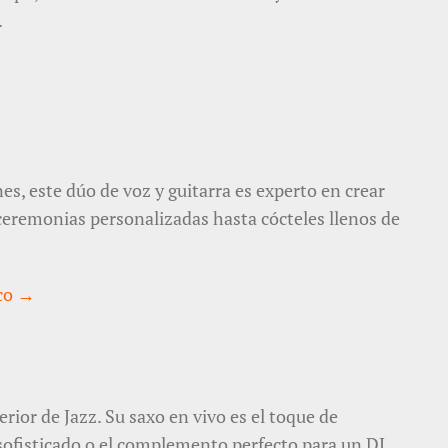
.
s, este dúo de voz y guitarra es experto en crear
ceremonias personalizadas hasta cócteles llenos de
ico →
rior de Jazz. Su saxo en vivo es el toque de
 sofisticado o el complemento perfecto para un DJ