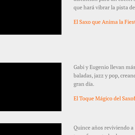
que hará vibrar la pista de
El Saxo que Anima la Fie
Gabi y Eugenio llevan más
baladas, jazz y pop, crea
gran día.
El Toque Mágico del Sax
Quince años reviviendo a l