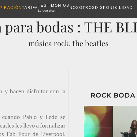
TESTIMONIOS
PIRACIÓN
TARIFA
NOSOTROS
DISPONIBILIDAD
Lo que dicen
 para bodas : THE B
música rock, the beatles
n y hacen disfrutar con la
ROCK BODA 
 cuando Pablo y Fede se
atles les llevó a formalizar
os Fab Four de Liverpool.