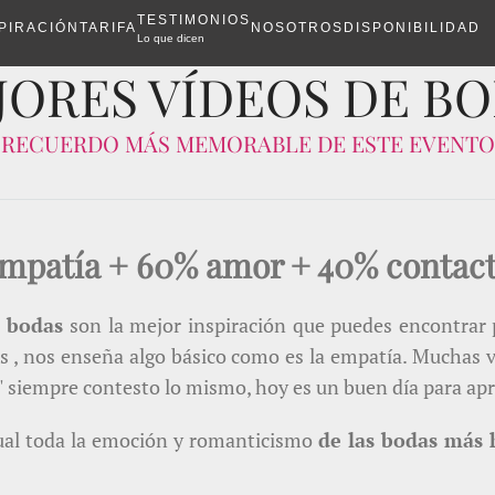
TESTIMONIOS
PIRACIÓN
TARIFA
NOSOTROS
DISPONIBILIDAD
Lo que dicen
ORES VÍDEOS DE BO
RECUERDO MÁS MEMORABLE DE ESTE EVENTO
mpatía + 60% amor + 40% contacto
e bodas
son la mejor inspiración que puedes encontrar p
as , nos enseña algo básico como es la empatía. Muchas
siempre contesto lo mismo, hoy es un buen día para ap
isual toda la emoción y romanticismo
de las bodas más