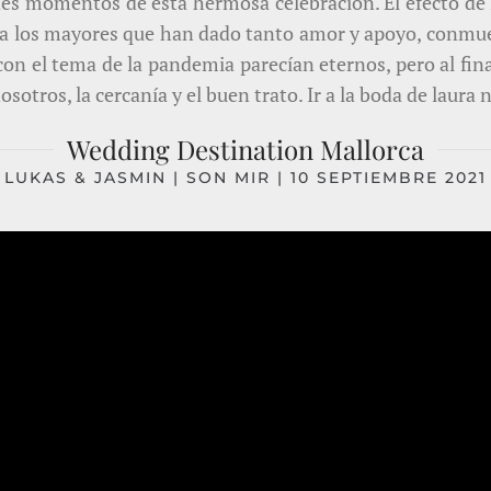
ndes momentos de esta hermosa celebración. El efecto de 
a los mayores que han dado tanto amor y apoyo, conmueve
n el tema de la pandemia parecían eternos, pero al final 
sotros, la cercanía y el buen trato. Ir a la boda de laura no
Wedding Destination Mallorca
LUKAS & JASMIN | SON MIR | 10 SEPTIEMBRE 2021