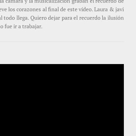
la cámara y la musicalización graban el recuerdo de
 los corazones al final de este vídeo. Laura & javi
todo llega. Quiero dejar para el recuerdo la ilusión
 fue ir a trabajar.