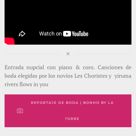
Entrada nupcial con piano & coro.
Canciones de
boda elegidas por los novios Les Choristes y
yiruma
rivers flows in you
REPORTAJE DE BODA | BONHO BY LA
TORRE