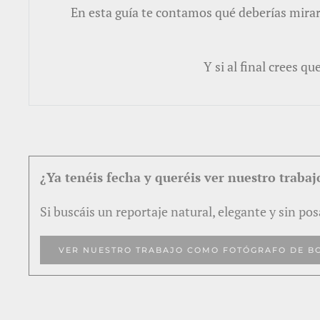
En esta guía te contamos qué deberías mirar 
Y si al final crees q
¿Ya tenéis fecha y queréis ver nuestro trabaj
Si buscáis un reportaje natural, elegante y sin p
VER NUESTRO TRABAJO COMO FOTÓGRAFO DE B