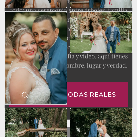
La boda de Alba y Jorge en Villa Delia tuvo de
todo: una ceremonia entre árboles, familia
hablando desde dentro, música en directo,
confesionario, regalos, bingo musical y una
fiesta que no necesitó manual de
instrucciones.
Si quieres ver más bodas reales
contadas con fotografía y vídeo, aquí tienes
otras historias con nombre, lugar y verdad.
VER MÁS BODAS REALES