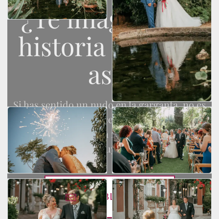
¿Te imaginas tu
historia contada
así?
Si has sentido un nudo en la garganta, no es
casualidad.
Solo hacemos 25 bodas al año
porque cada historia merece toda nuestra
alma. ¿Será la tuya una de ellas?
¿HABLAMOS?