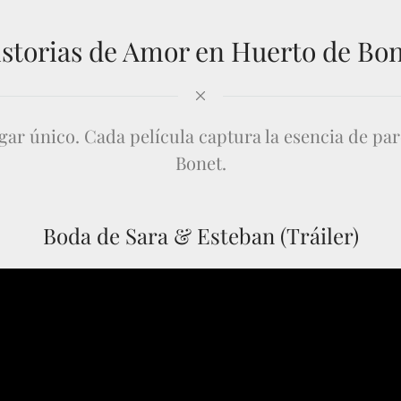
storias de Amor en Huerto de Bo
gar único. Cada película captura la esencia de pare
Bonet.
Boda de Sara & Esteban (Tráiler)