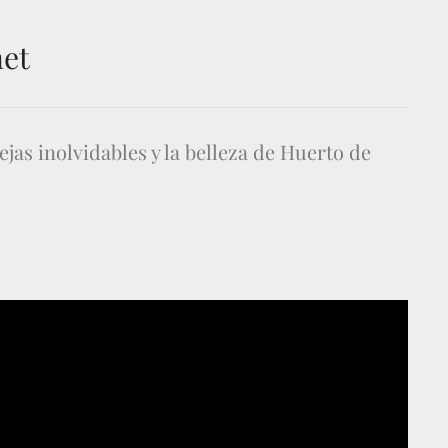
net
jas inolvidables y la belleza de Huerto de