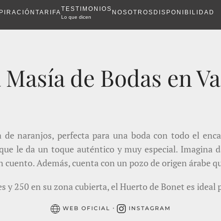
TESTIMONIOS
PIRACIÓN
TARIFA
NOSOTROS
DISPONIBILIDAD
Lo que dicen
 Masía de Bodas en Va
 de naranjos, perfecta para una boda con todo el enca
 que le da un toque auténtico y muy especial. Imagina da
 cuento. Además, cuenta con un pozo de origen árabe que 
 y 250 en su zona cubierta, el Huerto de Bonet es ideal 
·
WEB OFICIAL
INSTAGRAM