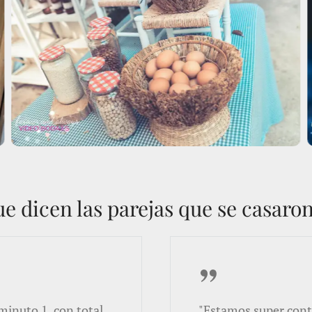
e dicen las parejas que se casaro
 minuto 1, con total
"Estamos super conte